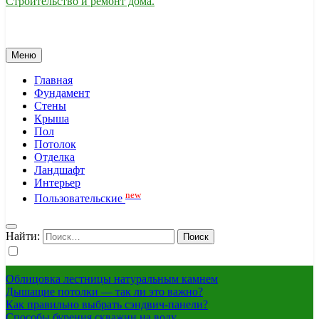
Строительство и ремонт дома.
Меню
Главная
Фундамент
Стены
Крыша
Пол
Потолок
Отделка
Ландшафт
Интерьер
new
Пользовательские
Найти:
Облицовка лестницы натуральным камнем
Дышащие потолки — так ли это важно?
Как правильно выбрать сэндвич-панели?
Способы бурения скважин на воду