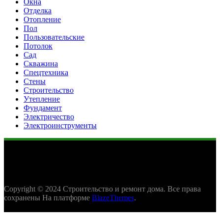
Окна
Отделка
Отопление
Пол
Пользовательские
Потолок
Сад
Скважина
Спецтехника
Стены
Строительство
Утепление
Фундамент
Электричество
Электроинструменты
Copyright © 2024 Cтроительство и ремонт дома. Все права
сохранены На платформе
BlazeThemes
.