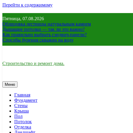
Перейти к содержимому
Пятница, 07.08.2026
Облицовка лестницы натуральным камнем
Дышащие потолки — так ли это важно?
Как правильно выбрать сэндвич-панели?
Способы бурения скважин на воду
Строительство и ремонт дома.
Меню
Главная
Фундамент
Стены
Крыша
Пол
Потолок
Отделка
Ландшафт