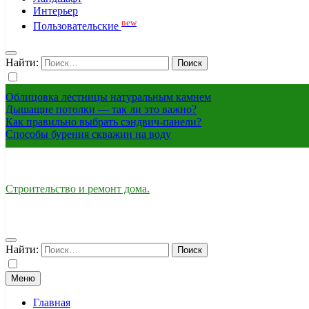
Интерьер
new
Пользовательские
Найти:
Облицовка лестницы натуральным камнем
Дышащие потолки — так ли это важно?
Как правильно выбрать сэндвич-панели?
Способы бурения скважин на воду
Строительство и ремонт дома.
Найти:
Меню
Главная